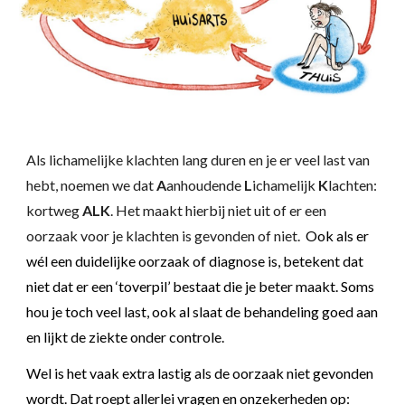
Als lichamelijke klachten lang duren en je er veel last van
hebt, noemen we dat
A
anhoudende
L
ichamelijk
K
lachten:
kortweg
ALK
.
Het maakt hierbij niet uit of er een
oorzaak voor je klachten is gevonden of niet.
O
ok als er
wél een duidelijke oorzaak of diagnose is, betekent dat
niet dat er een ‘toverpil’ bestaat die je beter maakt. Soms
hou je toch veel last,
ook al slaat de behandeling goed aan
en lijkt de ziekte onder controle.
Wel is het vaak extra lastig als de oorzaak
niet g
evonden
wordt
. Dat roept allerlei vragen en onzekerheden op: